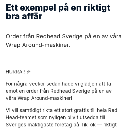
Ett exempel på en riktigt
Nyheter
bra affär
Kontakt
Order från Redhead Sverige på en av våra
Karriär
Wrap Around-maskiner.
Service
HURRA!! 🎉
Language
För några veckor sedan hade vi glädjen att ta
SV
emot en order från
Redhead Sverige
på en av
våra Wrap Around-maskiner!
EN
Vi vill samtidigt rikta ett stort grattis till hela Red
Head-teamet som nyligen blivit utsedda till
Sveriges mäktigaste företag på TikTok — riktigt