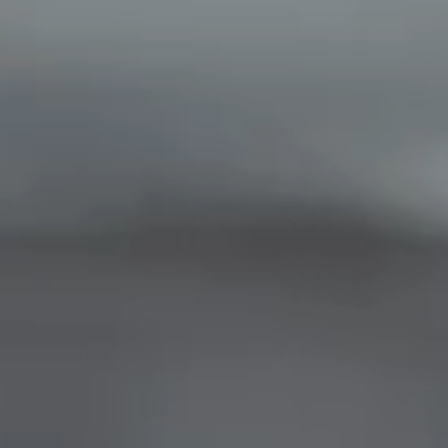
Language
SV
EN